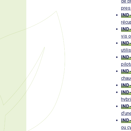
de p
pres
IND
récup
IND
vis 
IND
utili
IND
pilo
IND
chau
IND
IND
hybr
IND
d’un
IND
ou cy