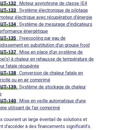
-UT-132
: Moteur asynchrone de classe IE4
-UT-133
: Système électronique de pilotage
 moteur électrique avec récupération d’énergie
-UT-134
: Système de mesurage d’indicateurs
erformance énergétique
-UT-135
: Freecooling par eau de
oidissement en substitution d’un groupe froid
-UT-137
: Mise en place d’un système de
e(s) à chaleur en rehausse de température de
eur fatale récupérée
-UT-138
: Conversion de chaleur fatale en
tricité ou en air comprimé
-UT-139
: Système de stockage de chaleur
e
-UT-140
: Mise en veille automatique d’une
ine utilisant de l’air comprimé
s couvrent un large éventail de solutions et
t d’accéder à des financements significatifs.