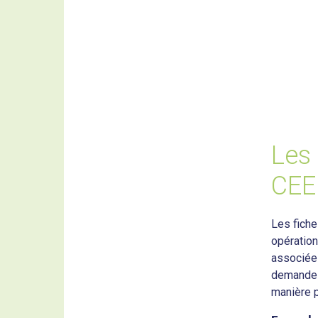
Les 
CEE 
Les fich
opération
associées
demande 
manière p