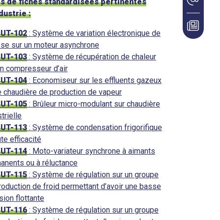
s de fiches standardisées pertinentes
dustrie :
-UT-102
: Système de variation électronique de
sse sur un moteur asynchrone
-UT-103
: Système de récupération de chaleur
un compresseur d’air
-UT-104
: Economiseur sur les effluents gazeux
e chaudière de production de vapeur
-UT-105
: Brûleur micro-modulant sur chaudière
trielle
-UT-113
: Système de condensation frigorifique
te efficacité
-UT-114
: Moto-variateur synchrone à aimants
anents ou à réluctance
-UT-115
: Système de régulation sur un groupe
roduction de froid permettant d’avoir une basse
sion flottante
-UT-116
: Système de régulation sur un groupe