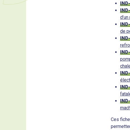
IND
IND
d’un
IND
de p
IND
refr
IND
pomp
chal
IND
élec
IND
fatal
IND
mach
Ces fiche
permetten