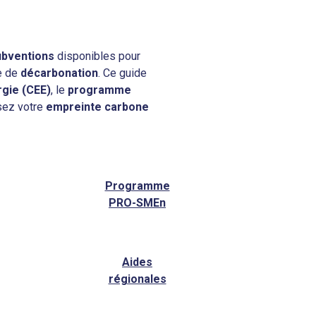
ubventions
disponibles pour
e de
décarbonation
. Ce guide
rgie (CEE)
, le
programme
sez votre
empreinte carbone
Programme
PRO-SMEn
Aides
régionales