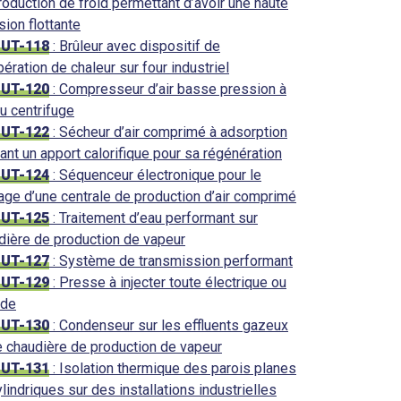
roduction de froid permettant d’avoir une haute
sion flottante
-UT-118
: Brûleur avec dispositif de
ération de chaleur sur four industriel
-UT-120
: Compresseur d’air basse pression à
ou centrifuge
-UT-122
: Sécheur d’air comprimé à adsorption
sant un apport calorifique pour sa régénération
-UT-124
: Séquenceur électronique pour le
tage d’une centrale de production d’air comprimé
-UT-125
: Traitement d’eau performant sur
dière de production de vapeur
-UT-127
: Système de transmission performant
-UT-129
: Presse à injecter toute électrique ou
ide
-UT-130
: Condenseur sur les effluents gazeux
e chaudière de production de vapeur
-UT-131
: Isolation thermique des parois planes
lindriques sur des installations industrielles