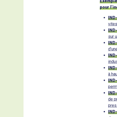
Exemple
pour l’in
IND
vite
IND
sur 
IND
d’un
IND
indus
IND
à hau
IND
perm
IND
de p
pres
IND