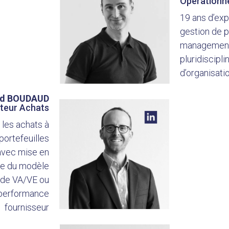
Opérationne
19 ans d’exp
gestion de p
management 
pluridiscipl
d’organisati
nd BOUDAUD
cteur Achats
 les achats à
 portefeuilles
avec mise en
ase du modèle
ode VA/VE ou
e performance
fournisseur