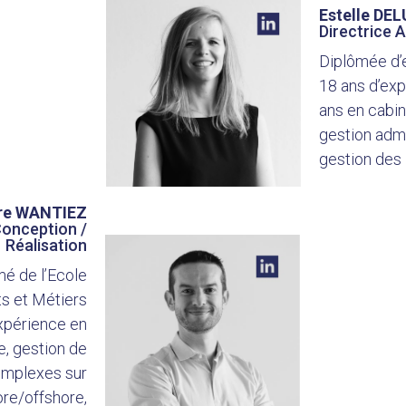
Estelle DE
Directrice 
Diplômée d’
18 ans d’exp
ans en cabin
gestion admi
gestion des 
rre WANTIEZ
onception /
Réalisation
mé de l’Ecole
ts et Métiers
expérience en
e, gestion de
omplexes sur
re/offshore,