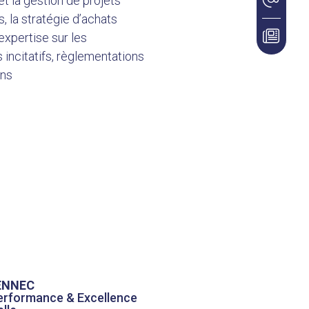
et la gestion de projets
, la stratégie d’achats
l’expertise sur les
incitatifs, règlementations
ons
PENNEC
erformance & Excellence