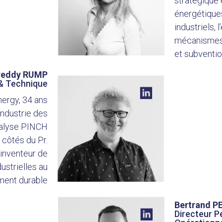
stratégique 
énergétiques
industriels, 
mécanismes 
et subventi
reddy RUMP
 & Technique
ergy, 34 ans
industrie des
analyse PINCH
 côtés du Pr.
inventeur de
ustrielles au
ment durable
Bertrand 
Directeur P