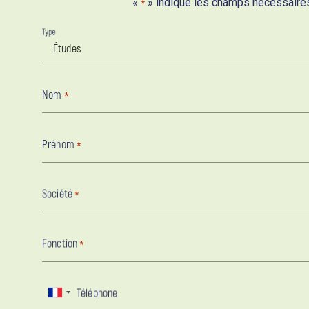
«
» indique les champs nécessaire
*
Type
Nom
*
Prénom
*
Société
*
Fonction
*
Téléphone