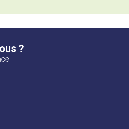
ous ?
nce