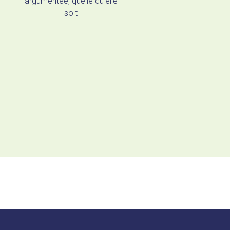
argumentée, quelle qu’elle
soit